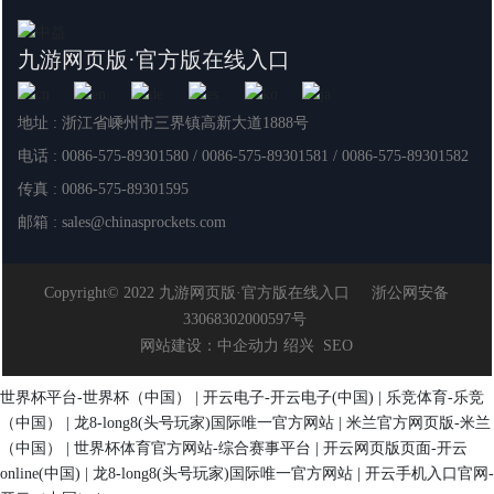
九游网页版·官方版在线入口
地址 : 浙江省嵊州市三界镇高新大道1888号
电话 :
0086-575-89301580
/
0086-575-89301581
/
0086-575-89301582
传真 :
0086-575-89301595
邮箱 :
sales@chinasprockets.com
Copyright© 2022 九游网页版·官方版在线入口
浙公网安备
33068302000597号
网站建设：中企动力
绍兴
SEO
世界杯平台-世界杯（中国）
|
开云电子-开云电子(中国)
|
乐竞体育-乐竞
（中国）
|
龙8-long8(头号玩家)国际唯一官方网站
|
米兰官方网页版-米兰
（中国）
|
世界杯体育官方网站-综合赛事平台
|
开云网页版页面-开云
online(中国)
|
龙8-long8(头号玩家)国际唯一官方网站
|
开云手机入口官网-