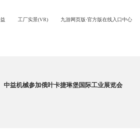
中益
工厂实景(VR)
九游网页版·官方版在线入口中心
中益机械参加俄叶卡捷琳堡国际工业展览会