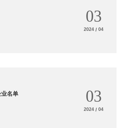
03
2024
/
04
03
企业名单
2024
/
04