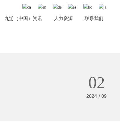
九游（中国）资讯
人力资源
联系我们
02
2024
/
09