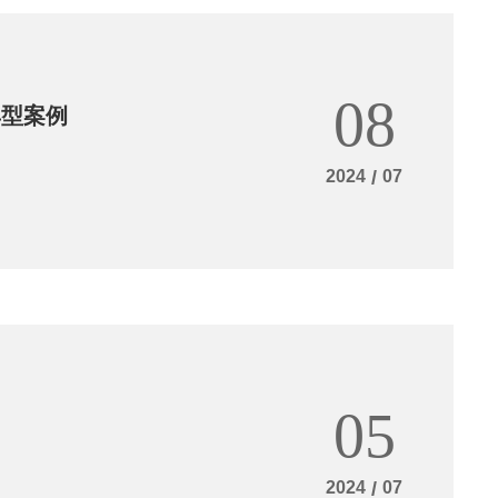
08
典型案例
2024
/
07
05
2024
/
07